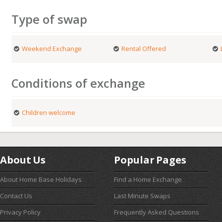
Type of swap
Weekend Exchange
Rental Offered
Conditions of exchange
Children welcome
About Us
Popular Pages
About Home Base Holidays
Find a Home Exchange
Contact Us
Last Minute Swaps
Privacy Policy
Frequently Asked Questions