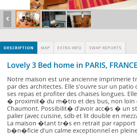
DESCRIPTION
MAP
EXTRA INFO
SWAP REPORTS
Lovely 3 Bed home in PARIS, FRANC
Notre maison est une ancienne imprimerie t
par des architectes. Elle s'ouvre sur un pati
ses repas et profiter des chaises longues. Ell
� proximit� du m�tro et des bus, non loin 
Chaumont. Possibilit� d'avoir acc�s � un 
palier (avec cuisine, sdb et lit double en mezz
La maison �tant tr�s en retrait par rapport 
b�n�ficie d'un calme exceptionnel en pleine 