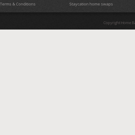
Terms & Conditions
Staycation home swaps
Copyright Home B