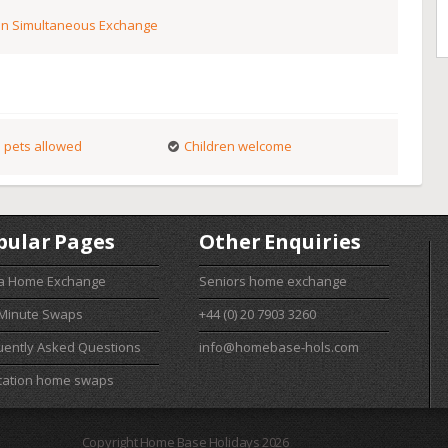
n Simultaneous Exchange
 pets allowed
Children welcome
pular Pages
Other Enquiries
 a Home Exchange
Seniors home exchange
 Minute Swaps
+44 (0) 20 7903 3260
uently Asked Questions
info@homebase-hols.com
cation home swaps
Copyright Home Base Holidays 2026