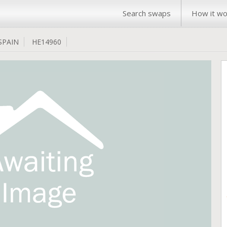
Search swaps
How it wo
SPAIN
HE14960