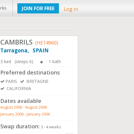
rks
JOIN FOR FREE
Log in
CAMBRILS
(HE14960)
Tarragona, SPAIN
3 bed (sleeps 6)
1 bath
Preferred destinations
PARIS
BRETAGNE
CALIFORNIA
Dates available
August 2006 - August 2006
January 2006 - January 2006
Swap duration:
3 - 4 weeks