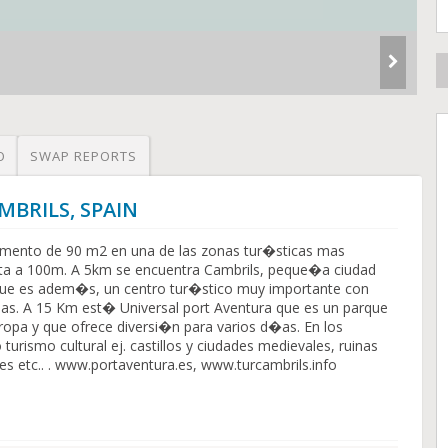
O
SWAP REPORTS
AMBRILS, SPAIN
ento de 90 m2 en una de las zonas tur�sticas mas
ta a 100m. A 5km se encuentra Cambrils, peque�a ciudad
 que es adem�s, un centro tur�stico muy importante con
nas. A 15 Km est� Universal port Aventura que es un parque
ropa y que ofrece diversi�n para varios d�as. En los
urismo cultural ej. castillos y ciudades medievales, ruinas
es etc.. . www.portaventura.es, www.turcambrils.info