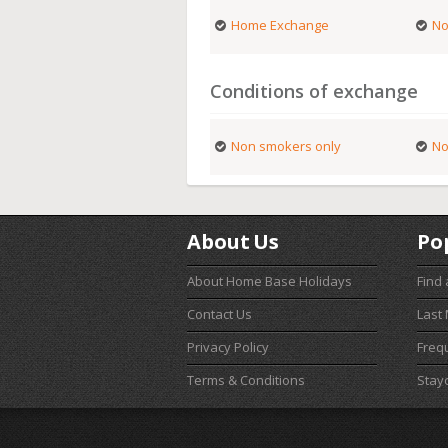
Home Exchange
No
Conditions of exchange
Non smokers only
No
About Us
Po
About Home Base Holidays
Find
Contact Us
Last
Privacy Policy
Freq
Terms & Conditions
Stay